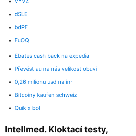
VYVZ
dSLE
bdPF
FuOQ
Ebates cash back na expedia
Převést au na nás velikost obuvi
0,26 milionu usd na inr
Bitcoiny kaufen schweiz
Quik x bol
Intellmed. Kloktací testy,