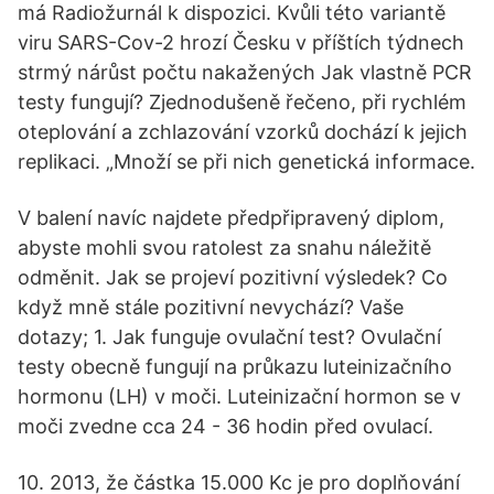
má Radiožurnál k dispozici. Kvůli této variantě
viru SARS-Cov-2 hrozí Česku v příštích týdnech
strmý nárůst počtu nakažených Jak vlastně PCR
testy fungují? Zjednodušeně řečeno, při rychlém
oteplování a zchlazování vzorků dochází k jejich
replikaci. „Množí se při nich genetická informace.
V balení navíc najdete předpřipravený diplom,
abyste mohli svou ratolest za snahu náležitě
odměnit. Jak se projeví pozitivní výsledek? Co
když mně stále pozitivní nevychází? Vaše
dotazy; 1. Jak funguje ovulační test? Ovulační
testy obecně fungují na průkazu luteinizačního
hormonu (LH) v moči. Luteinizační hormon se v
moči zvedne cca 24 - 36 hodin před ovulací.
10. 2013, že částka 15.000 Kc je pro doplňování