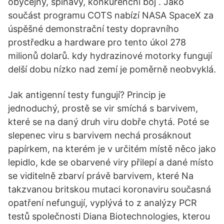
obyčejný, špinavý, konkurenční boj . Jako
součást programu COTS nabízí NASA SpaceX za
úspěšné demonstrační testy dopravního
prostředku a hardware pro tento úkol 278
milionů dolarů. kdy hydrazinové motorky fungují
delší dobu nízko nad zemí je poměrně neobvyklá.
Jak antigenní testy fungují? Princip je
jednoduchý, prostě se vir smíchá s barvivem,
které se na daný druh viru dobře chytá. Poté se
slepenec viru s barvivem nechá prosáknout
papírkem, na kterém je v určitém místě něco jako
lepidlo, kde se obarvené viry přilepí a dané místo
se viditelně zbarví právě barvivem, které Na
takzvanou britskou mutaci koronaviru současná
opatření nefungují, vyplývá to z analýzy PCR
testů společnosti Diana Biotechnologies, kterou