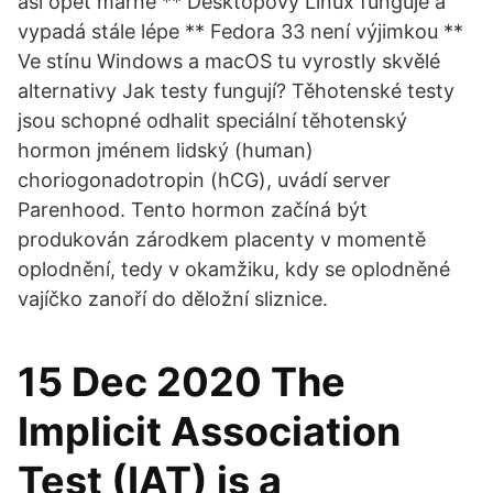
asi opět marné ** Desktopový Linux funguje a
vypadá stále lépe ** Fedora 33 není výjimkou **
Ve stínu Windows a macOS tu vyrostly skvělé
alternativy Jak testy fungují? Těhotenské testy
jsou schopné odhalit speciální těhotenský
hormon jménem lidský (human)
choriogonadotropin (hCG), uvádí server
Parenhood. Tento hormon začíná být
produkován zárodkem placenty v momentě
oplodnění, tedy v okamžiku, kdy se oplodněné
vajíčko zanoří do děložní sliznice.
15 Dec 2020 The
Implicit Association
Test (IAT) is a