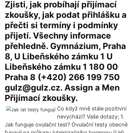
Zjisti, jak probíhají přijímací
zkoušky, jak podat přihlášku a
přečti si termíny i podmínky
přijetí. Všechny informace
přehledně. Gymnázium, Praha
8, U Libeňského zámku 1 U
Libeňského zámku 1 180 00
Praha 8 (+420) 266 199 750
gulz@gulz.cz. Assign a Men
Přijímací zkoušky.
Co když mně stále pozitivní
nevychází? Vaše dotazy; 1.
Jak funguje ovulační test? Ovulační testy obecně
fungují na průkazu luteinizačního hormonu (LH)