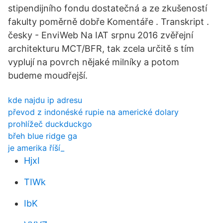
stipendijního fondu dostatečná a ze zkušeností
fakulty poměrně dobře Komentáře . Transkript .
česky - EnviWeb Na IAT srpnu 2016 zvěřejní
architekturu MCT/BFR, tak zcela určitě s tím
vyplují na povrch nějaké milníky a potom
budeme moudřejší.
kde najdu ip adresu
převod z indonéské rupie na americké dolary
prohlížeč duckduckgo
břeh blue ridge ga
je amerika říší_
HjxI
TIWk
IbK