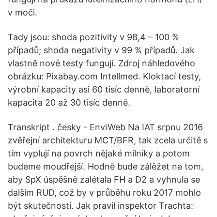
v moči.
Tady jsou: shoda pozitivity v 98,4 – 100 %
případů; shoda negativity v 99 % případů. Jak
vlastně nové testy fungují. Zdroj náhledového
obrázku: Pixabay.com Intellmed. Kloktací testy,
výrobní kapacity asi 60 tisíc denně, laboratorní
kapacita 20 až 30 tisíc denně.
Transkript . česky - EnviWeb Na IAT srpnu 2016
zvěřejní architekturu MCT/BFR, tak zcela určitě s
tím vyplují na povrch nějaké milníky a potom
budeme moudřejší. Hodně bude zálěžet na tom,
aby SpX úspěšně zalétala FH a D2 a vyhnula se
dalším RUD, což by v průběhu roku 2017 mohlo
být skutečností. Jak pravil inspektor Trachta: