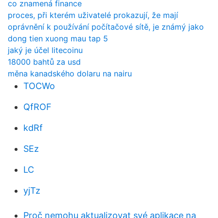
co znamená finance
proces, při kterém uživatelé prokazují, že mají
oprávnění k používání počítačové sítě, je známý jako
dong tien xuong mau tap 5
jaký je účel litecoinu
18000 bahtů za usd
měna kanadského dolaru na nairu
TOCWo
QfROF
kdRf
SEz
LC
yjTz
Proč nemohu aktualizovat své aplikace na