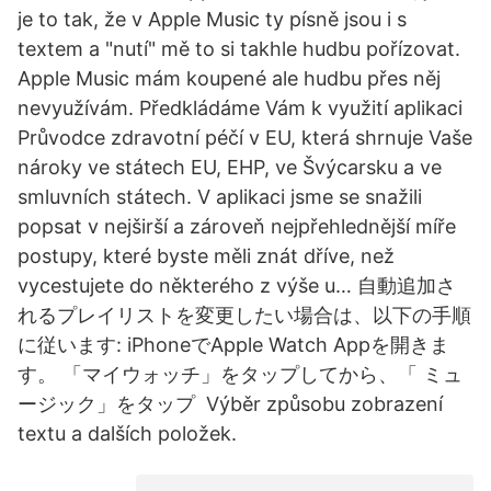
je to tak, že v Apple Music ty písně jsou i s
textem a "nutí" mě to si takhle hudbu pořízovat.
Apple Music mám koupené ale hudbu přes něj
nevyužívám. ‎Předkládáme Vám k využití aplikaci
Průvodce zdravotní péčí v EU, která shrnuje Vaše
nároky ve státech EU, EHP, ve Švýcarsku a ve
smluvních státech. V aplikaci jsme se snažili
popsat v nejširší a zároveň nejpřehlednější míře
postupy, které byste měli znát dříve, než
vycestujete do některého z výše u… 自動追加さ
れるプレイリストを変更したい場合は、以下の手順
に従います: iPhoneでApple Watch Appを開きま
す。 「マイウォッチ」をタップしてから、「 ミュ
ージック」をタップ Výběr způsobu zobrazení
textu a dalších položek.