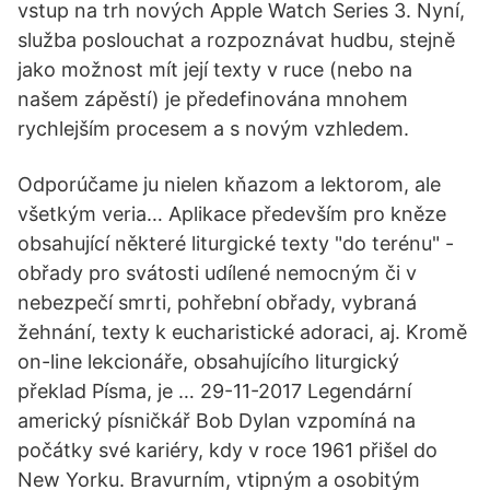
vstup na trh nových Apple Watch Series 3. Nyní,
služba poslouchat a rozpoznávat hudbu, stejně
jako možnost mít její texty v ruce (nebo na
našem zápěstí) je předefinována mnohem
rychlejším procesem a s novým vzhledem.
Odporúčame ju nielen kňazom a lektorom, ale
všetkým veria… ‎Aplikace především pro kněze
obsahující některé liturgické texty "do terénu" -
obřady pro svátosti udílené nemocným či v
nebezpečí smrti, pohřební obřady, vybraná
žehnání, texty k eucharistické adoraci, aj. Kromě
on-line lekcionáře, obsahujícího liturgický
překlad Písma, je … 29-11-2017 Legendární
americký písničkář Bob Dylan vzpomíná na
počátky své kariéry, kdy v roce 1961 přišel do
New Yorku. Bravurním, vtipným a osobitým