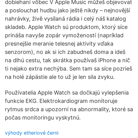
dobiehaní vôbec V Apple Music můžeš objevovat
a poslouchat hudbu jako ještě nikdy – nejnovější
nahrávky, živě vysílaná rádia i celý náš katalog
skladeb. Apple Watch sú produktom, ktorý síce
prináša navyše zopár vymožeností (napríklad
presnejšie meranie telesnej aktivity vďaka
senzorom), no ak si ich zabudneš doma a ideš
na dlhú cestu, tak skrátka používaš iPhone a nič
ti nejako extra nechýba. Sem tam sa síce pozrieš
na holé zápästie ale to už je len sila zvyku.
Používatelia Apple Watch sa dočkajú vylepšenia
funkcie EKG. Elektrokardiogram monitoruje
rytmus srdca a upozorní na abnormality, ktoré sa
počas monitoringu vyskytnú.
výhody etheriové černi