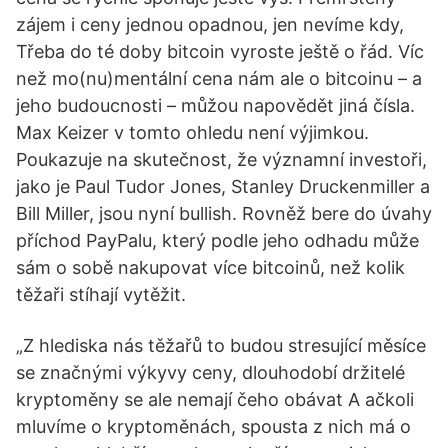
zájem i ceny jednou opadnou, jen nevíme kdy,
Třeba do té doby bitcoin vyroste ještě o řád. Víc
než mo(nu)mentální cena nám ale o bitcoinu – a
jeho budoucnosti – můžou napovědět jiná čísla.
Max Keizer v tomto ohledu není výjimkou.
Poukazuje na skutečnost, že významní investoři,
jako je Paul Tudor Jones, Stanley Druckenmiller a
Bill Miller, jsou nyní bullish. Rovněž bere do úvahy
příchod PayPalu, který podle jeho odhadu může
sám o sobě nakupovat více bitcoinů, než kolik
těžaři stíhají vytěžit.
„Z hlediska nás těžařů to budou stresující měsíce
se značnými výkyvy ceny, dlouhodobí držitelé
kryptoměny se ale nemají čeho obávat A ačkoli
mluvíme o kryptoměnách, spousta z nich má o