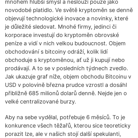
mnohem hlubší smysl a neslouží pouze jako
novodobé platidlo. Ve světě kryptoměn se denně
objevují technologické inovace a novinky, které
je důležité sledovat. Mnohé firmy, jedinci či
korporace investují do kryptoměn obrovské
peníze a vidí v nich velkou budoucnost. Objem
obchodování s bitcoiny odráží, kolik lidí
obchoduje s kryptoměnou, ať už ji kupují nebo
prodávají. A to se v posledních týdnech zvedlo.
Jak ukazuje graf níže, objem obchodu Bitcoinu v
USD v polovině března prudce vzrostl a dosáhl
přibližně 685 milionů dolarů denně. Nejde jen o
velké centralizované burzy.
Aby na sebe vydělal, potřebuje 6 měsíců. To je
konkurence všech těžařů, kterou sice teoreticky
porazit lze, ale v našich stojí další spekulanti,