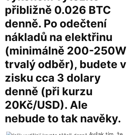
přibližně 0.026 BTC
denně. Po odečtení
nákladů na elektřinu
(minimálně 200-250W
trvalý odběr), budete v
zisku cca 3 dolary
denně (při kurzu
20Kč/USD). Ale
nebude to tak navěky.
Avšak tím, že