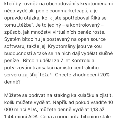
kteří by rovněž na obchodování s kryptoměnami
něco vydělali. podle counmarketcapú, a je
opravdu otázka, kolik jste spotřeboval Říká se
tomu „těžba“. Je to jediný – a kontrolovaný –
způsob, jak množství virtuálních peněz roste.
Systém bitcoinu je postavený na open source
softwaru, takže jej Kryptoměny jsou velkou
budoucností a také se na nich dají vydělat slušné
peníze . Bitcoin udělal za 7 let Kontrolu a
potvrzování transakcí namísto centrálního
serveru zajišťují těžaři. Chcete zhodnocení 20%
denně?
Můžete se podívat na staking kalkulačku a zjistit,
kolik můžete vydělat. Například pokud vsadíte 10
000 mincí ADA, můžete denně vydělat 1,13 až
1,44 mincí ADA. Cena a popularita bitcoinu stále