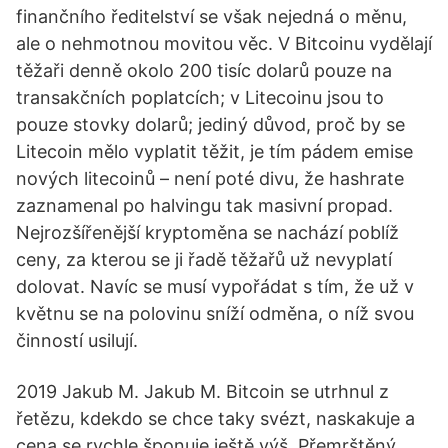
finančního ředitelství se však nejedná o měnu,
ale o nehmotnou movitou věc. V Bitcoinu vydělají
těžaři denně okolo 200 tisíc dolarů pouze na
transakčních poplatcích; v Litecoinu jsou to
pouze stovky dolarů; jediný důvod, proč by se
Litecoin mělo vyplatit těžit, je tím pádem emise
nových litecoinů – není poté divu, že hashrate
zaznamenal po halvingu tak masivní propad.
Nejrozšířenější kryptoměna se nachází poblíž
ceny, za kterou se ji řadě těžařů už nevyplatí
dolovat. Navíc se musí vypořádat s tím, že už v
květnu se na polovinu sníží odměna, o níž svou
činností usilují.
2019 Jakub M. Jakub M. Bitcoin se utrhnul z
řetězu, kdekdo se chce taky svézt, naskakuje a
cena se rychle šponuje ještě výš. Přemrštěný