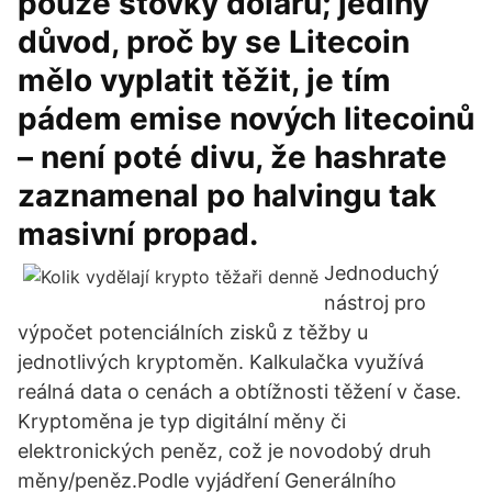
pouze stovky dolarů; jediný
důvod, proč by se Litecoin
mělo vyplatit těžit, je tím
pádem emise nových litecoinů
– není poté divu, že hashrate
zaznamenal po halvingu tak
masivní propad.
Jednoduchý
nástroj pro
výpočet potenciálních zisků z těžby u
jednotlivých kryptoměn. Kalkulačka využívá
reálná data o cenách a obtížnosti těžení v čase.
Kryptoměna je typ digitální měny či
elektronických peněz, což je novodobý druh
měny/peněz.Podle vyjádření Generálního