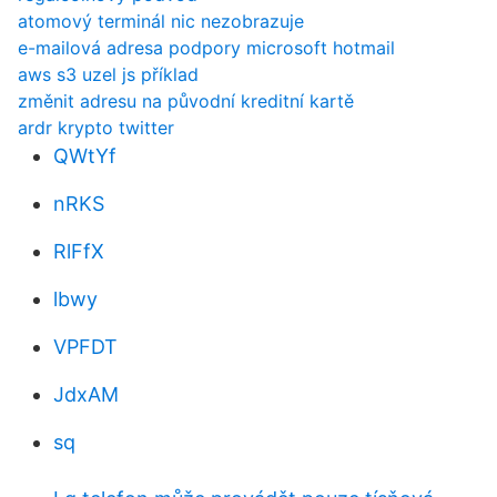
atomový terminál nic nezobrazuje
e-mailová adresa podpory microsoft hotmail
aws s3 uzel js příklad
změnit adresu na původní kreditní kartě
ardr krypto twitter
QWtYf
nRKS
RlFfX
lbwy
VPFDT
JdxAM
sq