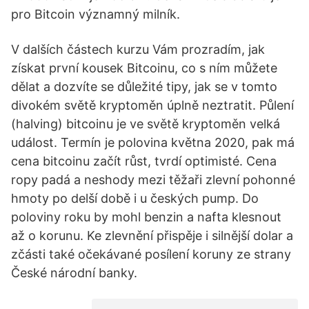
pro Bitcoin významný milník.
V dalších částech kurzu Vám prozradím, jak
získat první kousek Bitcoinu, co s ním můžete
dělat a dozvíte se důležité tipy, jak se v tomto
divokém světě kryptoměn úplně neztratit. Půlení
(halving) bitcoinu je ve světě kryptoměn velká
událost. Termín je polovina května 2020, pak má
cena bitcoinu začít růst, tvrdí optimisté. Cena
ropy padá a neshody mezi těžaři zlevní pohonné
hmoty po delší době i u českých pump. Do
poloviny roku by mohl benzin a nafta klesnout
až o korunu. Ke zlevnění přispěje i silnější dolar a
zčásti také očekávané posílení koruny ze strany
České národní banky.