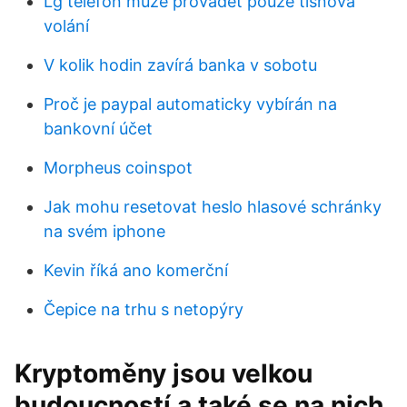
Lg telefon může provádět pouze tísňová
volání
V kolik hodin zavírá banka v sobotu
Proč je paypal automaticky vybírán na
bankovní účet
Morpheus coinspot
Jak mohu resetovat heslo hlasové schránky
na svém iphone
Kevin říká ano komerční
Čepice na trhu s netopýry
Kryptoměny jsou velkou
budoucností a také se na nich