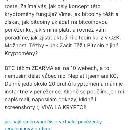
roste. Zajímá vás, jak celý koncept této
kryptoměny funguje? Víme, jak bitcoiny těžit a
získat, jak bitcoiny ukládat na bitcoinovou
peněženku, jak s nimi platit a rovněž vám
poradíme, jak zjistit aktuální bitcoin kurz v CZK.
Možnosti Těžby – Jak Začít Těžit Bitcoin a jiné
Kryptoměny?
BTC těžím ZDARMA asi na 10 webech, a to
nemusím dělat vůbec nic. Neplatil jsem ani KČ.
Denně jedu okolo 20 druhů kryptoměn a mám je
instantně v peněžence. Klidně se podělím, jen mi
napiš mail, naposílám odkazy, klidně i
screenshoty :) VIVA LA KRYPTO!!
jak najít směrovací číslo virtuální peněženky
regalcoinový podvod