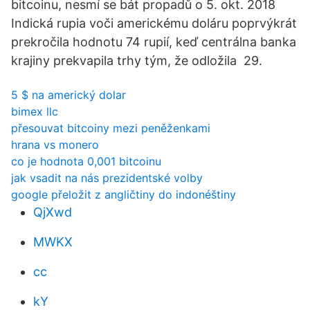
bitcoinu, nesmí se bát propadů o 5. okt. 2018
Indická rupia voči americkému doláru poprvýkrát
prekročila hodnotu 74 rupií, keď centrálna banka
krajiny prekvapila trhy tým, že odložila 29.
5 $ na americký dolar
bimex llc
přesouvat bitcoiny mezi peněženkami
hrana vs monero
co je hodnota 0,001 bitcoinu
jak vsadit na nás prezidentské volby
google přeložit z angličtiny do indonéštiny
QjXwd
MWKX
cc
kY