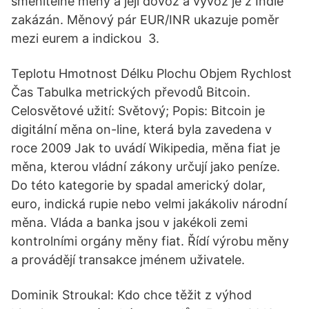
směnitelné měny a její dovoz a vývoz je z Indie
zakázán. Měnový pár EUR/INR ukazuje poměr
mezi eurem a indickou 3.
Teplotu Hmotnost Délku Plochu Objem Rychlost
Čas Tabulka metrických převodů Bitcoin.
Celosvětové užití: Světový; Popis: Bitcoin je
digitální měna on-line, která byla zavedena v
roce 2009 Jak to uvádí Wikipedia, měna fiat je
měna, kterou vládní zákony určují jako peníze.
Do této kategorie by spadal americký dolar,
euro, indická rupie nebo velmi jakákoliv národní
měna. Vláda a banka jsou v jakékoli zemi
kontrolními orgány měny fiat. Řídí výrobu měny
a provádějí transakce jménem uživatele.
Dominik Stroukal: Kdo chce těžit z výhod