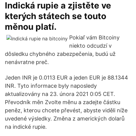
Indická rupie a zjistěte ve
kterých státech se touto
měnou platí.
Pokiaľ vám Bitcoiny
niekto odcudzí v
dôsledku chybného zabezpečenia, budú už
nenávratne preč.
Jeden INR je 0.0113 EUR a jeden EUR je 88.1344
INR. Tyto informace byly naposledy
aktualizovány na 23. února 2021 0:05 CET.
Převodník měn Zvolte měnu a zadejte částku
peněz, kterou chcete převést, abyste viděli níže
uvedené výsledky. Změna z amerických dolarů
na indické rupie.