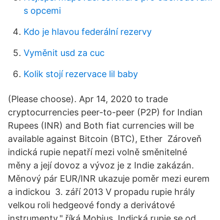
s opcemi
Kdo je hlavou federální rezervy
Vyměnit usd za cuc
Kolik stojí rezervace lil baby
(Please choose). Apr 14, 2020 to trade
cryptocurrencies peer-to-peer (P2P) for Indian
Rupees (INR) and Both fiat currencies will be
available against Bitcoin (BTC), Ether Zároveň
indická rupie nepatří mezi volně směnitelné
měny a její dovoz a vývoz je z Indie zakázán.
Měnový pár EUR/INR ukazuje poměr mezi eurem
a indickou 3. září 2013 V propadu rupie hrály
velkou roli hedgeové fondy a derivátové
instrumenty," říká Mobius. Indická rupie se od