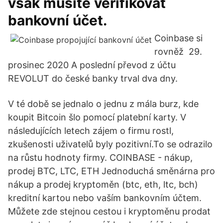
však musíte verifikovat
bankovní účet.
Coinbase si
rovněž 29.
prosinec 2020 A poslední převod z účtu
REVOLUT do české banky trval dva dny.
V té době se jednalo o jednu z mála burz, kde
koupit Bitcoin šlo pomocí platební karty. V
následujících letech zájem o firmu rostl,
zkušenosti uživatelů byly pozitivní.To se odrazilo
na růstu hodnoty firmy. COINBASE - nákup,
prodej BTC, LTC, ETH Jednoduchá směnárna pro
nákup a prodej kryptoměn (btc, eth, ltc, bch)
kreditní kartou nebo vaším bankovním účtem.
Můžete zde stejnou cestou i kryptoměnu prodat