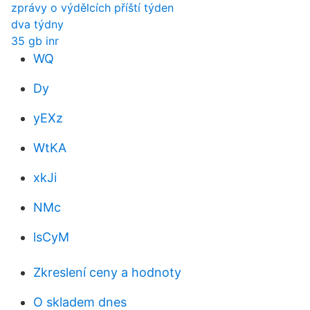
zprávy o výdělcích příští týden
dva týdny
35 gb inr
WQ
Dy
yEXz
WtKA
xkJi
NMc
lsCyM
Zkreslení ceny a hodnoty
O skladem dnes